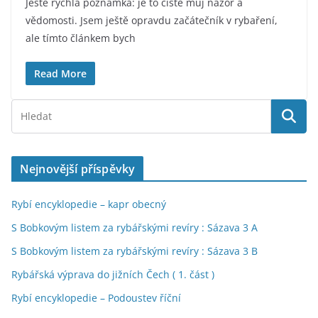
Ještě rychlá poznámka: je to čistě můj názor a
vědomosti. Jsem ještě opravdu začátečník v rybaření,
ale tímto článkem bych
Read More
Nejnovější příspěvky
Rybí encyklopedie – kapr obecný
S Bobkovým listem za rybářskými revíry : Sázava 3 A
S Bobkovým listem za rybářskými revíry : Sázava 3 B
Rybářská výprava do jižních Čech ( 1. část )
Rybí encyklopedie – Podoustev říční