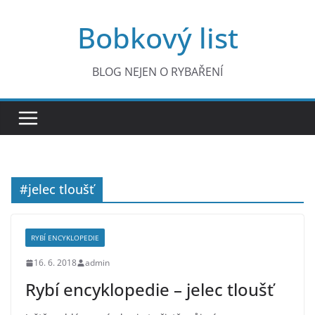
Přeskočit
Bobkový list
na
obsah
BLOG NEJEN O RYBAŘENÍ
#jelec tloušť
RYBÍ ENCYKLOPEDIE
16. 6. 2018
admin
Rybí encyklopedie – jelec tloušť