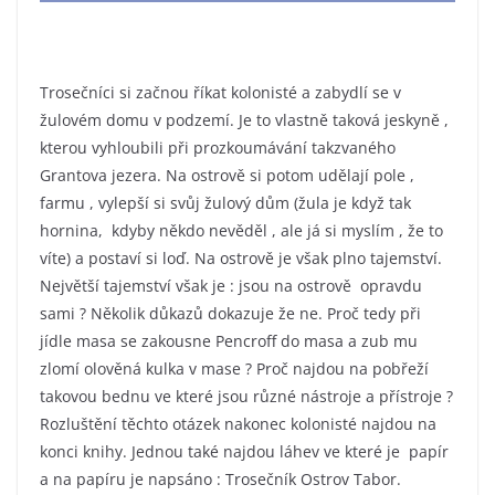
Trosečníci si začnou říkat kolonisté a zabydlí se v
žulovém domu v podzemí. Je to vlastně taková jeskyně ,
kterou vyhloubili při prozkoumávání takzvaného
Grantova jezera. Na ostrově si potom udělají pole ,
farmu , vylepší si svůj žulový dům (žula je když tak
hornina, kdyby někdo nevěděl , ale já si myslím , že to
víte) a postaví si loď. Na ostrově je však plno tajemství.
Největší tajemství však je : jsou na ostrově opravdu
sami ? Několik důkazů dokazuje že ne. Proč tedy při
jídle masa se zakousne Pencroff do masa a zub mu
zlomí olověná kulka v mase ? Proč najdou na pobřeží
takovou bednu ve které jsou různé nástroje a přístroje ?
Rozluštění těchto otázek nakonec kolonisté najdou na
konci knihy. Jednou také najdou láhev ve které je papír
a na papíru je napsáno : Trosečník Ostrov Tabor.