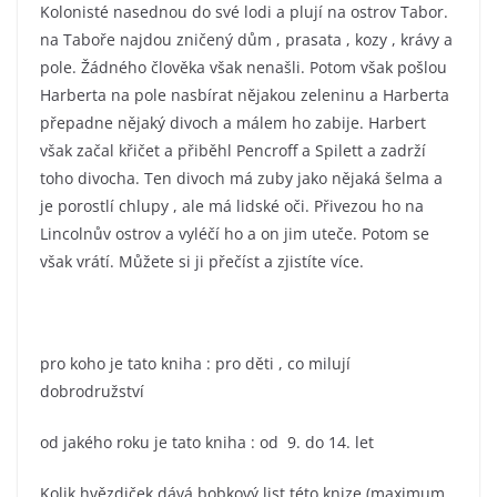
Kolonisté nasednou do své lodi a plují na ostrov Tabor.
na Taboře najdou zničený dům , prasata , kozy , krávy a
pole. Žádného člověka však nenašli. Potom však pošlou
Harberta na pole nasbírat nějakou zeleninu a Harberta
přepadne nějaký divoch a málem ho zabije. Harbert
však začal křičet a přiběhl Pencroff a Spilett a zadrží
toho divocha. Ten divoch má zuby jako nějaká šelma a
je porostlí chlupy , ale má lidské oči. Přivezou ho na
Lincolnův ostrov a vyléčí ho a on jim uteče. Potom se
však vrátí. Můžete si ji přečíst a zjistíte více.
pro koho je tato kniha : pro děti , co milují
dobrodružství
od jakého roku je tato kniha : od 9. do 14. let
Kolik hvězdiček dává bobkový list této knize (maximum