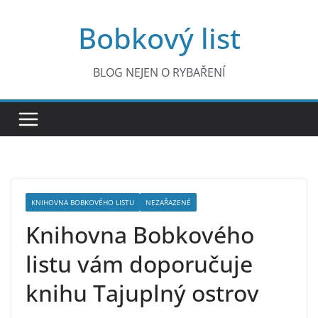
Přeskočit
Bobkový list
na
obsah
BLOG NEJEN O RYBAŘENÍ
KNIHOVNA BOBKOVÉHO LISTU
NEZAŘAZENÉ
Knihovna Bobkového
listu vám doporučuje
knihu Tajuplný ostrov