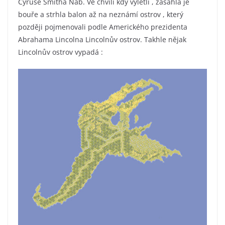
Cyruse Smitha Nab. Ve chvíli kdy vylétli , zasáhla je
bouře a strhla balon až na neznámí ostrov , který
později pojmenovali podle Amerického prezidenta
Abrahama Lincolna Lincolnův ostrov. Takhle nějak
Lincolnův ostrov vypadá :