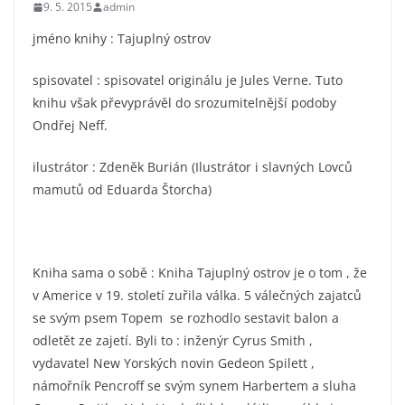
9. 5. 2015
admin
jméno knihy : Tajuplný ostrov
spisovatel : spisovatel originálu je Jules Verne. Tuto
knihu však převyprávěl do srozumitelnější podoby
Ondřej Neff.
ilustrátor : Zdeněk Burián (Ilustrátor i slavných Lovců
mamutů od Eduarda Štorcha)
Kniha sama o sobě : Kniha Tajuplný ostrov je o tom , že
v Americe v 19. století zuřila válka. 5 válečných zajatců
se svým psem Topem se rozhodlo sestavit balon a
odletět ze zajetí. Byli to : inženýr Cyrus Smith ,
vydavatel New Yorských novin Gedeon Spilett ,
námořník Pencroff se svým synem Harbertem a sluha