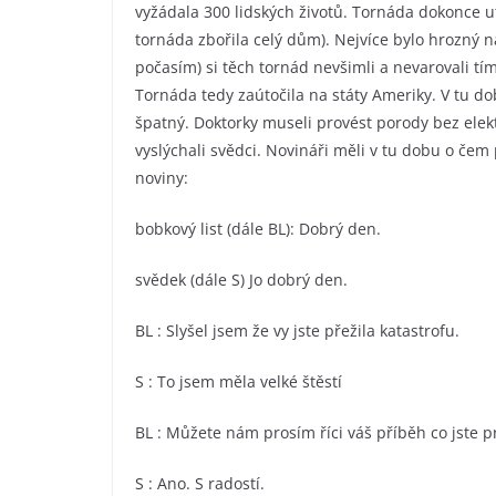
vyžádala 300 lidských životů. Tornáda dokonce u
tornáda zbořila celý dům). Nejvíce bylo hrozný na
počasím) si těch tornád nevšimli a nevarovali tí
Tornáda tedy zaútočila na státy Ameriky. V tu do
špatný. Doktorky museli provést porody bez elek
vyslýchali svědci. Novináři měli v tu dobu o če
noviny:
bobkový list (dále BL): Dobrý den.
svědek (dále S) Jo dobrý den.
BL : Slyšel jsem že vy jste přežila katastrofu.
S : To jsem měla velké štěstí
BL : Můžete nám prosím říci váš příběh co jste p
S : Ano. S radostí.