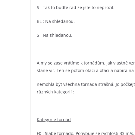
S : Tak to buďte rád že jste to neprožil.
BL : Na shledanou.
S : Na shledanou.
A my se zase vrátíme k tornádům. Jak vlastně vzn
stane vír. Ten se potom otáčí a otáčí a nabírá n
nemohla být všechna tornáda strašná. Jo počkejt
různých kategorií :
Kategorie tornád
F0 : Slabé tornádo. Pohybuje se rychlostí 33 m/