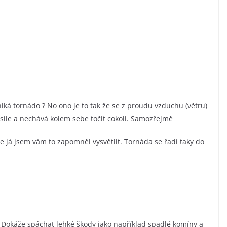
iká tornádo ? No ono je to tak že se z proudu vzduchu (větru)
a síle a nechává kolem sebe točit cokoli. Samozřejmě
e já jsem vám to zapomněl vysvětlit. Tornáda se řadí taky do
s. Dokáže spáchat lehké škody jako například spadlé komíny a