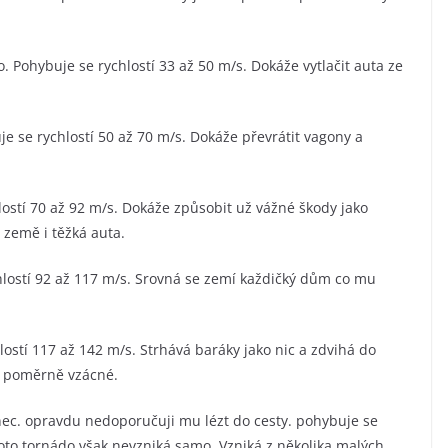
ono. Pohybuje se rychlostí 33 až 50 m/s. Dokáže vytlačit auta ze
e se rychlostí 50 až 70 m/s. Dokáže převrátit vagony a
lostí 70 až 92 m/s. Dokáže způsobit už vážné škody jako
e země i těžká auta.
hlostí 92 až 117 m/s. Srovná se zemí každičký dům co mu
hlostí 117 až 142 m/s. Strhává baráky jako nic a zdvihá do
e poměrně vzácné.
onec. opravdu nedoporučuji mu lézt do cesty. pohybuje se
Toto tornádo však nevzniká samo. Vzniká z několika malých