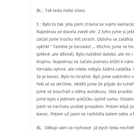
BL : Tak teda máte slovo.
S : Bylo to tak. Jela jsem zrovna se svými kamar
Najednou se docela zvedl vítr. Z toho jsme si ješt
začali jsme trochu mít strach. Obloha se zatáhla
vykřikl “ Tamhle je tornádo! „. Všichni jsme se
(pěkné ,ale děsivé). Bylo naštěstí daleko ,ale mi i
krajinu. Najednou se začalo pomalu blížit k nám. 
tornádu vyhne ,ale nikde nebyla žádná zatáčka. 
že je konec. Bylo to strašné. Byli jsme uvězněni 
řekl ať se skrčíme. Věděli jsme že půjde do tuhé
jsme se bouchali o stěny autobusu. Skla praskla a
jsme byla v jednom potůčku úplně sama. Ostatní s
jsem se nechala unášet proudem. Potom když jsem
konec. Potom už jsem se rozhlídla kolem sebe a
BL : Děkuji vám za rozhovor. Já bych teda nechtěl