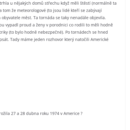
trhla u nějakých domů střechu když měli štěstí (normálně ta
 tom že meteorologové (to jsou lidé kteří se zabývají
m obyvatele měst. Ta tornáda se taky nenadále objevila.
bu vypadl proud a ženy v porodnici co rodili to měli hodně
triky (to bylo hodně nebezpečné). Po tornádech se hned
m psát. Tady máme jeden rozhovor který natočili Americké
rožila 27 a 28 dubna roku 1974 v Americe ?