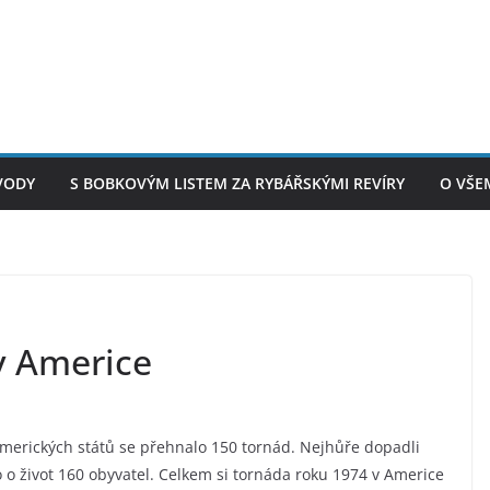
VODY
S BOBKOVÝM LISTEM ZA RYBÁŘSKÝMI REVÍRY
O VŠE
v Americe
merických států se přehnalo 150 tornád. Nejhůře dopadli
o o život 160 obyvatel. Celkem si tornáda roku 1974 v Americe