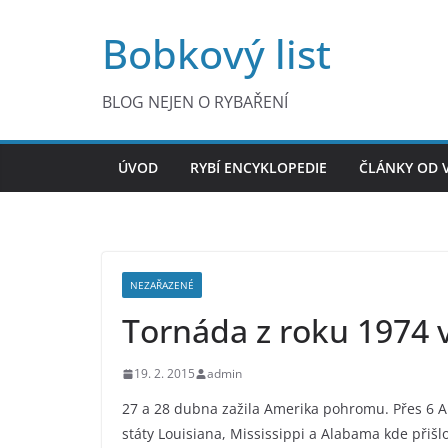
Přeskočit
Bobkový list
na
obsah
BLOG NEJEN O RYBAŘENÍ
ÚVOD
RYBÍ ENCYKLOPEDIE
ČLÁNKY OD 
NEZAŘAZENÉ
Tornáda z roku 1974 
19. 2. 2015
admin
27 a 28 dubna zažila Amerika pohromu. Přes 6 A
státy Louisiana, Mississippi a Alabama kde přišl