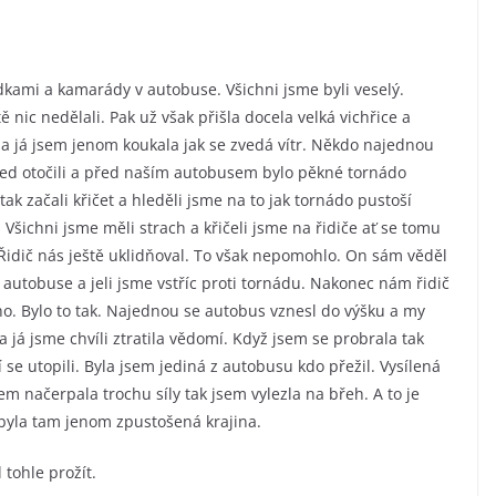
ádkami a kamarády v autobuse. Všichni jsme byli veselý.
ě nic nedělali. Pak už však přišla docela velká vichřice a
 a já jsem jenom koukala jak se zvedá vítr. Někdo najednou
 hned otočili a před naším autobusem bylo pěkné tornádo
 tak začali křičet a hleděli jsme na to jak tornádo pustoší
Všichni jsme měli strach a křičeli jsme na řidiče ať se tomu
Řidič nás ještě uklidňoval. To však nepomohlo. On sám věděl
v autobuse a jeli jsme vstříc proti tornádu. Nakonec nám řidič
ho. Bylo to tak. Najednou se autobus vznesl do výšku a my
 já jsme chvíli ztratila vědomí. Když jsem se probrala tak
e utopili. Byla jsem jediná z autobusu kdo přežil. Vysílená
 načerpala trochu síly tak jsem vylezla na břeh. A to je
 byla tam jenom zpustošená krajina.
 tohle prožít.