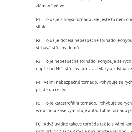
zlámané větve.
F1 : To už je silnější tornádo ,ale ještě to není 
silnic.
F2 : To už je docela nebezpečné tornádo. Pohybuj
strhává střechy domů.
F3 : To je nebezpečné tornádo. Pohybuje se rych
například Ničí střechy, převrací vlaky a zdvihá z
F4 : Velmi nebezpečné tornádo. Pohybuje se ryc
přijde do cesty.
F5 : To je katastrofální tornádo. Pohybuje se ryc
vzduchu a zase vymršťuje auta. Tohle tornádo j
F6 : Když uvidíte takové tornádo tak je s vámi k
rychlostí 142 až 168 m/s a ničí prostě všechno. 