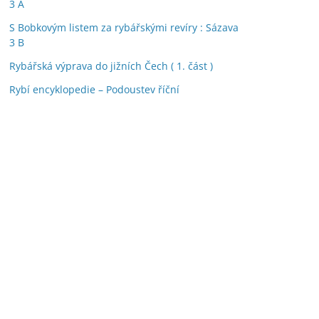
3 A
S Bobkovým listem za rybářskými revíry : Sázava
3 B
Rybářská výprava do jižních Čech ( 1. část )
Rybí encyklopedie – Podoustev říční